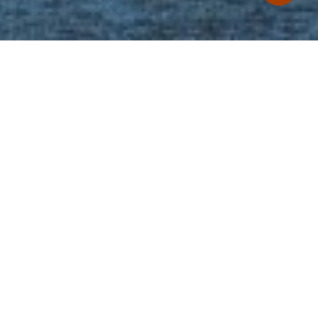
O projeto foi concebido a partir de uma entrada
informal, sem recepção tradicional, propondo uma
experiência mais acolhedora desde o primeiro
contato com o espaço. A presença de vegetação
reforça essa atmosfera, criando um ambiente de
espera agradável e convidativo.
A organização do pavimento contempla diversas
salas de reunião, incluindo uma sala principal com
capacidade para até 20 pessoas, que também
integra um espaço expositivo dedicado aos troféus e
conquistas da empresa. O café foi projetado como
um ambiente amplo e aberto, estimulando