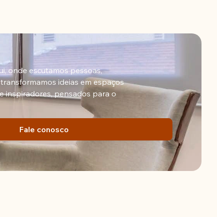
ui, onde escutamos pessoas,
 transformamos ideias em espaços
e inspiradores, pensados para o
Fale conosco